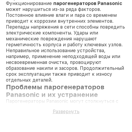
Функционирование
парогенераторов Panasonic
может нарушиться из-за ряда факторов.
Постоянное влияние влаги и пара со временем
приводит к коррозии внутренних элементов.
Перепады напряжения в сети способны повредить
электрические компоненты. Удары или
механические повреждения нарушают
герметичность корпуса и работу ключевых узлов.
Неправильное использование устройства,
например, применение неподходящей воды или
несвоевременная очистка, провоцируют
образование накипи и засоров. Продолжительный
срок эксплуатации также приводит к износу
отдельных деталей.
Проблемы парогенераторов
Panasonic и их устранение
Парогенераторы Panasonic могут столкнуться с
различными неисправностями, требующими
Развернуть
профессионального подхода. Например,
загрязнение системы генерации пара снижает
производительность устройства и требует
профессиональной чистки. Выход из строя