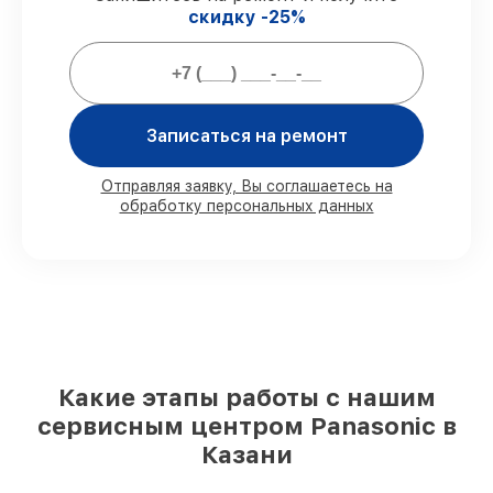
скидку -25%
Гарантии на восстановление
парогенераторов:
Записаться на ремонт
80%
восстановлений завершаем при
клиенте
90%
комплектующих имеются в
Отправляя заявку, Вы соглашаетесь на
наличии, остальные заказываются
обработку персональных данных
оперативно
Оригинальные комплектующие и
проверенные реплики
– с учётом
возможностей клиента
85%
работ делаются быстро и без
задержек, если начинаем сразу
Какие этапы работы с нашим
Какую ответственность мы берем на
сервисным центром Panasonic в
себя перед клиентами:
Казани
Сохранность техники под нашей