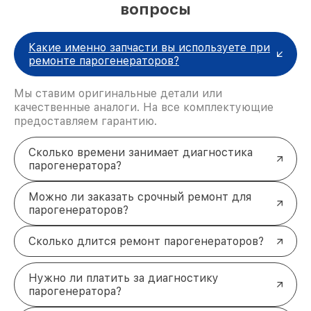
вопросы
повреждения из-за накипи или перепадов
напряжения.
Сбои в работе термостата:
устройство
Какие именно запчасти вы используете при
перегревается или не достигает нужной
ремонте парогенераторов?
температуры.
Проблемы с электропитанием:
повреждение
шнура или контактов вызывает перебои в
Мы ставим оригинальные детали или
работе.
качественные аналоги. На все комплектующие
Нарушение герметичности:
износ
предоставляем гарантию.
уплотнителей, кнопок или корпуса.
Преимущества ремонта
Сколько времени занимает диагностика
парогенератора Panasonic у нас
парогенератора?
Гарантия на все работы:
подтверждаем
качество услуг официальной гарантией.
Можно ли заказать срочный ремонт для
Оригинальные запчасти:
используем только
парогенераторов?
проверенные комплектующие от
производителя.
Сколько длится ремонт парогенераторов?
Скорость выполнения:
оперативно
устраняем поломки без потери качества.
Удобство оплаты:
принимаем различные
Нужно ли платить за диагностику
способы расчёта для вашего комфорта.
парогенератора?
Как быстро вернуть