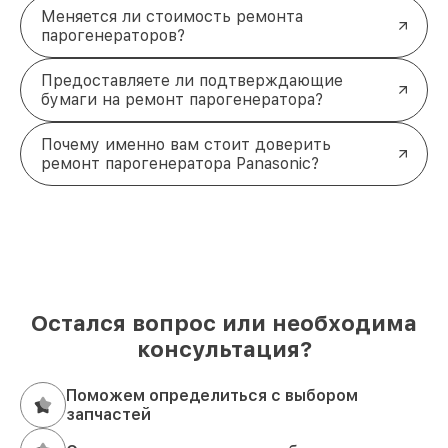
работоспособность вашему
Меняется ли стоимость ремонта
парогенератору
парогенераторов?
Позвольте вашему
парогенератору Panasonic
снова работать на полную мощность. Обратитесь
Предоставляете ли подтверждающие
к профессионалам, чтобы получить качественный
бумаги на ремонт парогенератора?
ремонт и долгосрочную надёжность. Звоните по
номеру +7 (843) 254-68-13 или приезжайте по
Почему именно вам стоит доверить
адресу ул. Галиаскара Камала, д. 41!
ремонт парогенератора Panasonic?
Остался вопрос или необходима
консультация?
Поможем определиться с выбором
запчастей