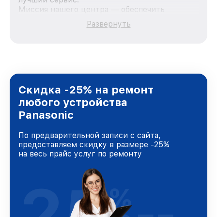
Миссия нашего центра — обеспечить
качественный и доступный ремонт для
Развернуть
каждого пользователя продукции Panasonic,
вне зависимости от сложности поломки. Мы
стремимся к тому, чтобы каждый клиент был
удовлетворен скоростью и качеством
предоставляемых услуг. Наша цель — стать
лучшим сервисным центром Panasonic в
городе Казани, постоянно повышая уровень
Скидка -25% на ремонт
доверия и лояльности наших клиентов.
любого устройства
Panasonic
По предварительной записи с сайта,
предоставляем скидку в размере -25%
на весь прайс услуг по ремонту
25
%