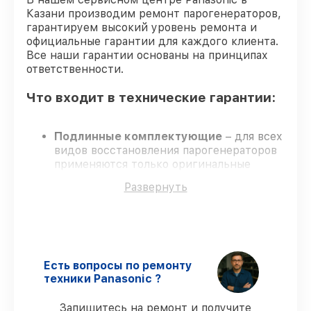
Казани производим ремонт парогенераторов,
гарантируем высокий уровень ремонта и
официальные гарантии для каждого клиента.
Все наши гарантии основаны на принципах
ответственности.
Что входит в технические гарантии:
Подлинные комплектующие
– для всех
видов восстановления парогенераторов
применяются только оригинальные
запчасти.
Развернуть
Квалифицированные специалисты
–
обучение и сертификация подтверждают
уровень мастерства.
Выполнение работ вовремя
–
соблюдаем сроки, согласованные с
клиентом.
Есть вопросы по ремонту
Гарантийное обслуживание
–
техники Panasonic ?
восстановление проводится с
соблюдением гарантийных обязательств.
Запишитесь на ремонт и получите