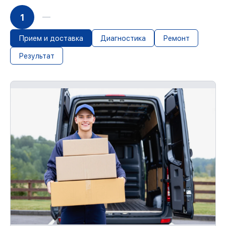
гарантией
1
Мы гарантируем аккуратное выполнение
работ. При поломке по нашей
ответственности, оплачиваем
Прием и доставка
Диагностика
Ремонт
восстановление.
Результат
До 36 месяцев на повторное
восстановление устройств
При наличии гарантийного талона и
чека, мы восстановим устройство
повторно без оплаты и без задержек.