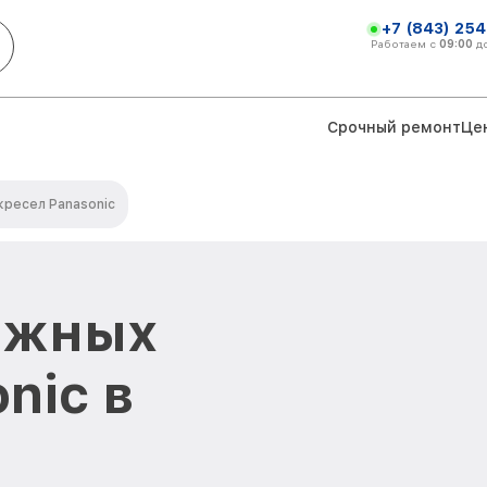
+7 (843) 254
Работаем с
09:00
д
Срочный ремонт
Це
кресел Panasonic
ажных
nic в