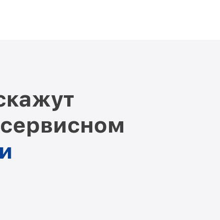
скажут
 сервисном
ни