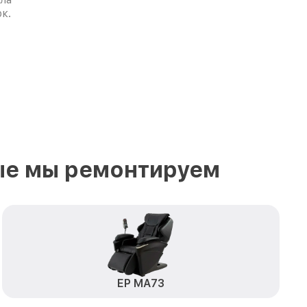
к.
ые мы ремонтируем
EP MA73